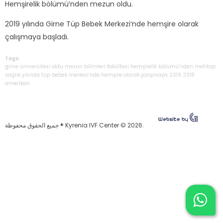
Hemşirelik bölümü’nden mezun oldu.
2019 yılında Girne Tüp Bebek Merkezi‘nde hemşire olarak
çalışmaya başladı.
Tags:
girne
üniversitesi
oldu
mezun
bilimleri
fakültesi
hemşirelik
bölümü’nden
mehtap
sağlık
yılında
tüp
bebek
merkezi‘nde
hemşire
olarak
çalışmaya
2019
2018
amerikan
جميع الحقوق محفوظة ® Kyrenia IVF Center © 2026.