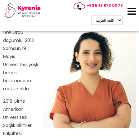
+90 548 873 08 73
Mehtap TOKSOY
Poliklinik Hemşiresi
1991 Ordu
doğumlu. 2013
Samsun 19
Mayıs
Üniversitesi yaşlı
bakımı
bölümünden
mezun oldu.
2018 Girne
Amerikan
Üniversitesi
Sağlık Bilimleri
Fakültesi