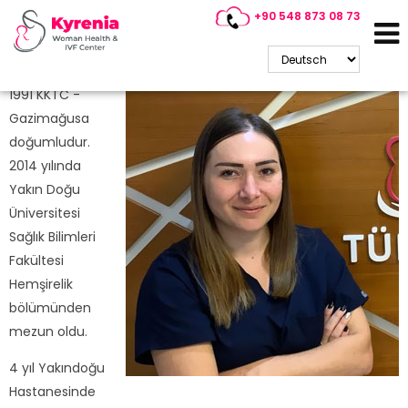
+90 548 873 08 73
Nermin Buldu
Tüp Bebek Heşiresi
1991 KKTC -
Gazimağusa
doğumludur.
2014 yılında
Yakın Doğu
Üniversitesi
Sağlık Bilimleri
Fakültesi
Hemşirelik
bölümünden
mezun oldu.
4 yıl Yakındoğu
Hastanesinde