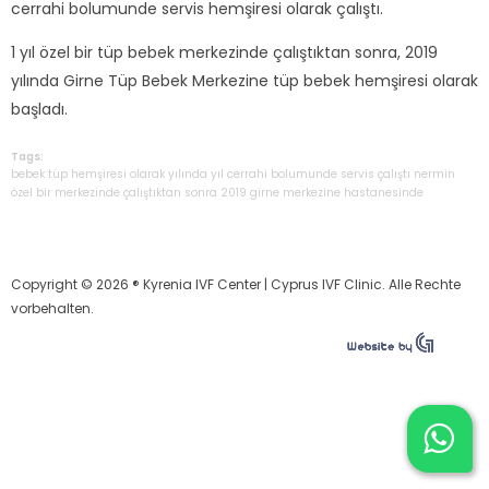
cerrahi bolumunde servis hemşiresi olarak çalıştı.
1 yıl özel bir tüp bebek merkezinde çalıştıktan sonra, 2019
yılında Girne Tüp Bebek Merkezine tüp bebek hemşiresi olarak
başladı.
Tags:
bebek
tüp
hemşiresi
olarak
yılında
yıl
cerrahi
bolumunde
servis
çalıştı
nermin
özel
bir
merkezinde
çalıştıktan
sonra
2019
girne
merkezine
hastanesinde
Copyright © 2026 ® Kyrenia IVF Center | Cyprus IVF Clinic. Alle Rechte
vorbehalten.