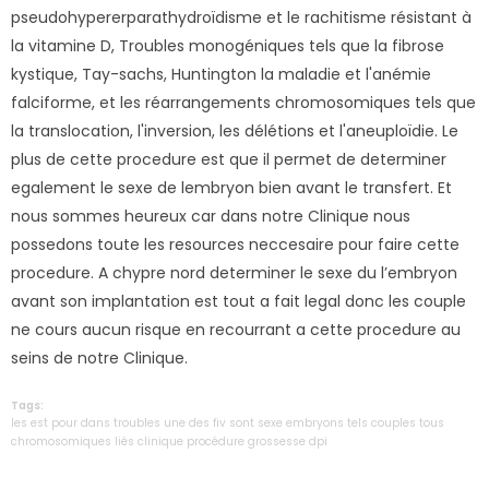
pseudohypererparathydroïdisme et le rachitisme résistant à
la vitamine D, Troubles monogéniques tels que la fibrose
kystique, Tay-sachs, Huntington la maladie et l'anémie
falciforme, et les réarrangements chromosomiques tels que
la translocation, l'inversion, les délétions et l'aneuploïdie. Le
plus de cette procedure est que il permet de determiner
egalement le sexe de lembryon bien avant le transfert. Et
nous sommes heureux car dans notre Clinique nous
possedons toute les resources neccesaire pour faire cette
procedure. A chypre nord determiner le sexe du l’embryon
avant son implantation est tout a fait legal donc les couple
ne cours aucun risque en recourrant a cette procedure au
seins de notre Clinique.
Tags:
les
est
pour
dans
troubles
une
des
fiv
sont
sexe
embryons
tels
couples
tous
chromosomiques
liés
clinique
procédure
grossesse
dpi