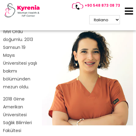
+90 548 873 08 73
Mehtap TOKSOY
Poliklinik Hemşiresi
1991 Ordu
doğumlu. 2013
Samsun 19
Mayıs
Üniversitesi yaşlı
bakımı
bölümünden
mezun oldu.
2018 Girne
Amerikan
Üniversitesi
Sağlık Bilimleri
Fakültesi