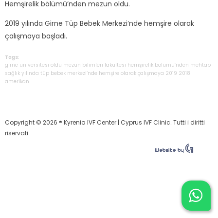
Hemşirelik bölümü’nden mezun oldu.
2019 yılında Girne Tüp Bebek Merkezi‘nde hemşire olarak
çalışmaya başladı.
Tags:
girne
üniversitesi
oldu
mezun
bilimleri
fakültesi
hemşirelik
bölümü’nden
mehtap
sağlık
yılında
tüp
bebek
merkezi‘nde
hemşire
olarak
çalışmaya
2019
2018
amerikan
Copyright © 2026 ® Kyrenia IVF Center | Cyprus IVF Clinic. Tutti i diritti
riservati.