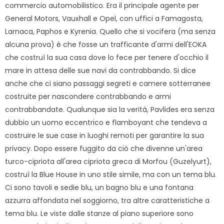
commercio automobilistico. Era il principale agente per
General Motors, Vauxhall e Opel, con uffici a Famagosta,
Larnaca, Paphos e Kyrenia. Quello che si vocifera (ma senza
alcuna prova) è che fosse un trafficante d'armi dell'EOKA
che costruì la sua casa dove lo fece per tenere d'occhio il
mare in attesa delle sue navi da contrabbando. Si dice
anche che ci siano passaggi segreti e camere sotterranee
costruite per nascondere contrabbando e armi
contrabbandate. Qualunque sia la verità, Pavlides era senza
dubbio un uomo eccentrico e flamboyant che tendeva a
costruire le sue case in luoghi remoti per garantire la sua
privacy. Dopo essere fuggito da ciò che divenne un'area
turco-cipriota all'area cipriota greca di Morfou (Guzelyurt),
costruì la Blue House in uno stile simile, ma con un tema blu.
Ci sono tavoli e sedie blu, un bagno blu e una fontana
azzurra affondata nel soggiorno, tra altre caratteristiche a
tema blu. Le viste dalle stanze al piano superiore sono