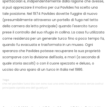
spettacolari e, indipendentemente dalla ragione che avesse,
si può apprezzare il motivo per cui Pavlides ha scelto una
tale posizione. Nel 1974 Pavlides dovette fuggire di nuovo
(presumibilmente attraverso un portello di fuga nel tetto
della camera da letto principale) quando l'esercito turco
prese il controllo del suo rifugio in collina. La casa fu utilizzata
come residenza per un generale turco fino a poco tempo fa,
quando fu evacuata e trasformata in un museo. Ogni
speranza che Pavlides potesse recuperare la sua proprietà
scomparve con la divisione dell'isola, e morì (a seconda di
quale storia ascolti) o con il cuore spezzato e deluso, o
ucciso da uno sparo di un turco in Italia nel 1986.
Tags:
che
nel
pavlides
turco
blu
con
sono
sua
una
area
house
blue
casa
senza
costruì
principale
cipriota
era
dell
guzelyurt