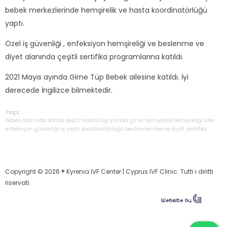
bebek merkezlerinde hemşirelik ve hasta koordinatörlüğü
yaptı.
Özel iş güvenliği , enfeksiyon hemşireliği ve beslenme ve
diyet alanında çeşitli sertifika programlarına katıldı.
2021 Mayıs ayında Girne Tüp Bebek ailesine katıldı. İyi
derecede İngilizce bilmektedir.
Tags:
bebek
alanında
katıldı
çeşitli
hasta
tüp
yılında
girne
hemşirelik
hemşireliği
özel
enfeksiyon
güvenliği
iş
yaptı
koordinatörlüğü
beslenme
merve
diyet
sertifika
Copyright © 2026 ® Kyrenia IVF Center | Cyprus IVF Clinic. Tutti i diritti
riservati.