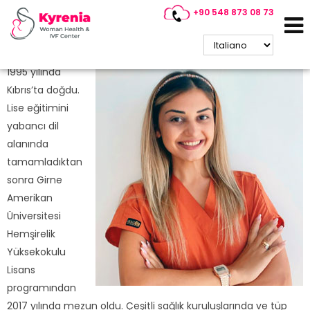
+90 548 873 08 73
Merve SIRAÇ
Tüp Bebek Hemşiresi ve Hasta Koordinatörü
1995 yılında
Kıbrıs’ta doğdu.
Lise eğitimini
yabancı dil
alanında
tamamladıktan
sonra Girne
Amerikan
Üniversitesi
Hemşirelik
Yüksekokulu
Lisans
programından
2017 yılında mezun oldu. Çeşitli sağlık kuruluşlarında ve tüp