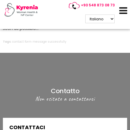
+90 548 873 08 73
Thank you!
Your message is successfully sent us. We will contact you
soon as possible...
Tags:
contact
form
message
successfully
Contatto
Non esitate a contattarci
CONTATTACI