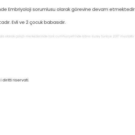
i’nde Embriyoloji sorumlusu olarak görevine devam etmektedir
adır. Evli ve 2 çocuk babasıdır.
nda
olarak
çalıştı
merkezlerinde
türk
cumhuriyeti’nde
kıbrıs
kuzey
türkiye
2017
mustafa
iritti riservati.