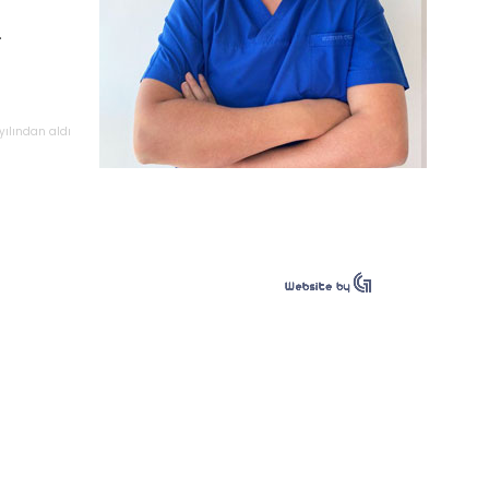
.
yılından
aldı