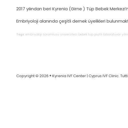
2017 yılından beri Kyrenia (Girne ) Tüp Bebek Merkez
Embriyoloji alanında çeşitli dernek üyelikleri bulunmakt
Tags:
embriyoloji
sorumlusu
üniversitesi
bebek
tüp
çeşitli
laboratuvar
yılı
Copyright © 2026 ® Kyrenia IVF Center | Cyprus IVF Clinic. Tutti i d