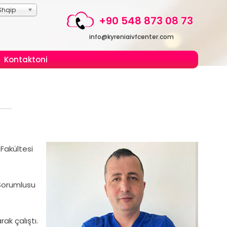
Shqip
+90 548 873 08 73
info@kyreniaivfcenter.com
Kontaktoni
 Fakültesi
 Sorumlusu
ak çalıştı.