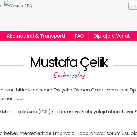
ia
21°C
Akomodimi & Transporti
FAQ
Qiproja e Veriut
Mustafa Çelik
Embriyolog
 bölümü bitirdikten sonra Eskişehir Osman Gazi Üniversitesi Tıp
ı tamamladı.
 Mikroenjeksiyon (ICSI) sertifikası ve Embriyoloji Laboratuvar
tüp bebek merkezlerinde Embriyoloji Laboratuvar sorumlusu olar