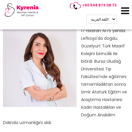
+90 548 873 08 73
Op.Dr. Verda Tunçbilek
Kadın Doğum ~ Tüp Bebek Uzmanı
17 Haziran 1975 yılında
Lefkoşa'da doğdu.
Güzelyurt Türk Maarif
Kolejini birincilik ile
bitirdi. Bursa Uludağ
Üniversitesi Tıp
Fakültesi'nde eğitimini
tamamladıktan sonra
İzmir Atatürk Eğitim ve
Araştırma Hastanesi
Kadın Hastalıkları ve
Doğum Anabilim
Dalında uzmanlığını aldı.