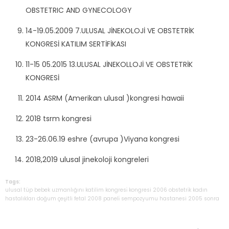
OBSTETRIC AND GYNECOLOGY
14-19.05.2009 7.ULUSAL JİNEKOLOJİ VE OBSTETRİK
KONGRESİ KATILIM SERTİFİKASI
11-15 05.2015 13.ULUSAL JİNEKOLLOJİ VE OBSTETRİK
KONGRESİ
2014 ASRM (Amerikan ulusal )kongresi hawaii
2018 tsrm kongresi
23-26.06.19 eshre (avrupa )Viyana kongresi
2018,2019 ulusal jinekoloji kongreleri
Tags:
ulusal
tüp
bebek
uzmanlığını
katilim
kongresi̇
kongresi
2006
obstetri̇k
kadın
hastalıkları
doğum
çeşitli
fetal
2008
paneli̇
sempozyumu
hastanesi
2005
sonra