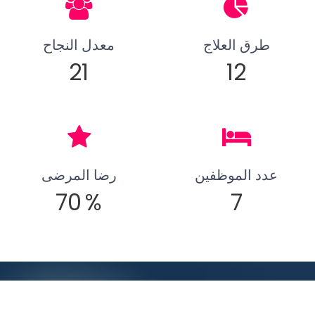
طرق العلاج
معدل النجاح
21
12
عدد الموظفين
رضا المرضى
70
%
7