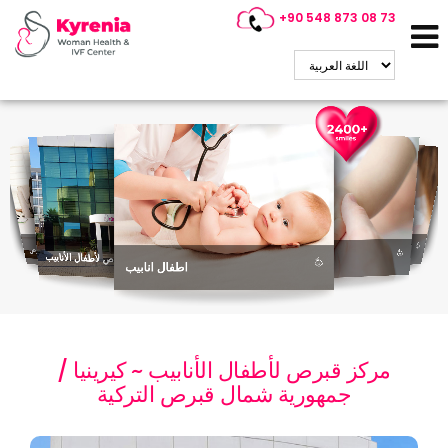
+90 548 873 08 73
استشاري أطفال الأنابيب في قبرص
(PGD)
التشخيص الجيني
مركز قبرص لأطفال الأنابيب
اختيار الجنس
اطفال انابيب
التبرع بالحيوانات المنوية
التبرع بالبويضات
مركز قبرص لأطفال الأنابيب ~ كيرينيا /
جمهورية شمال قبرص التركية