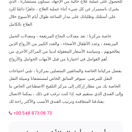
للحصول على عملية علاج خالية من الإجهاد. سيكون مستشارنا ، الذي
يخبرك باستمرار عن كل شيء أثناء عملية العلاج ، جاهزًا دائمًا للرد
على أسئلتك وطلباتك على مدار الساعة طوال أيام الأسبوع خلال
العلاج بالكامل.
خاصة مركزنا ؛ تعد معدلات النجاح المرتفعة ، ومعدلات الحمل
المرتفعة ، وعدد الأطفال الأصحاء ، والعدد الكبير من الأزواج الذين
يعالجونهم ، وسياسة الأسعار المعقولة لدينا من المراكز الأخرى من
أهم العوامل في اختيارنا من قبل الأمهات الحوامل والأزواج.
بفضل مركباتنا الخاصة والسائقين المتصلين بمركزنا ، نلبي احتياجات
النقل للمرضى. سيوفر السائق الخاص لمستشفانا وسيلة النقل
الخاصة بك من مطار إركان إلى مركز التلقيح الاصطناعي الخاص بنا
وإلى الفندق الذي ستقيم فيه. إذا كنت ترغب في ذلك ، يمكننا الاتصال
بفنادقنا المتعاقدة وترتيب الفندق الأنسب والأكثر راحة لك.
+90 548 873 08 73