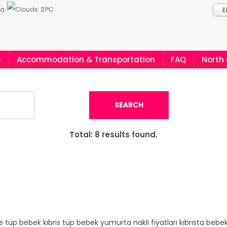
ia
21°C
E
s
Accommodation & Transportation
FAQ
North
SEARCH
Total:
8
results found.
 tüp bebek kıbrıs tüp bebek yumurta nakli fiyatları kıbrısta bebek 