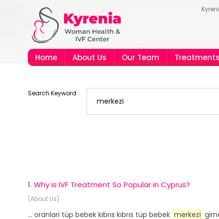
Kyren
Home
About Us
Our Team
Treatment
Search Keyword:
1.
Why is IVF Treatment So Popular in Cyprus?
(About Us)
... oranlari tüp bebek kıbrıs kıbrıs tüp bebek
merkezi
girne