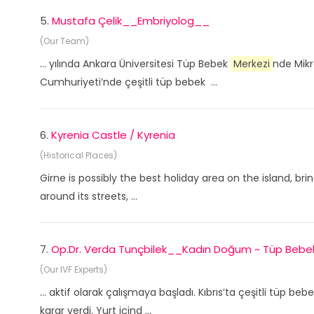
5.
Mustafa Çelik__Embriyolog__
(Our Team)
... yılında Ankara Üniversitesi Tüp Bebek
Merkezi
nde Mikr
Cumhuriyeti’nde çeşitli tüp bebek ...
6.
Kyrenia Castle / Kyrenia
(Historical Places)
Girne is possibly the best holiday area on the island, bri
around its streets, ...
7.
Op.Dr. Verda Tunçbilek__Kadın Doğum ~ Tüp Beb
(Our IVF Experts)
... aktif olarak çalışmaya başladı. Kıbrıs’ta çeşitli tüp 
karar verdi. Yurt içind ...