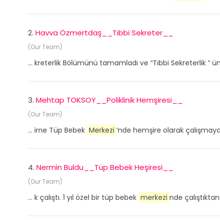
2.
Havva Özmertdaş__Tıbbi Sekreter__
(Our Team)
... kreterlik Bölümünü tamamladı ve “Tıbbi Sekreterlik “ ün
3.
Mehtap TOKSOY__Poliklinik Hemşiresi__
(Our Team)
... irne Tüp Bebek
Merkezi
‘nde hemşire olarak çalışmaya 
4.
Nermin Buldu__Tüp Bebek Heşiresi__
(Our Team)
... k çalıştı. 1 yıl özel bir tüp bebek
merkezi
nde çalıştıktan