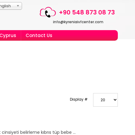
nglish
+90 548 873 08 73
info@kyreniaivfcenter.com
 Cyprus
Contact Us
Display #
cinsiyeti belirleme kıbrıs tüp bebe ...