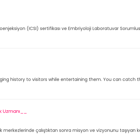
oenjeksiyon (ICSI) sertifikası ve Embriyoloji Laboratuvar Sorumlusu 
nging history to visitors while entertaining them. You can catch th
ek Uzmanı__
bebek merkezlerinde çalıştıktan sonra misyon ve vizyonunu taşıyan 