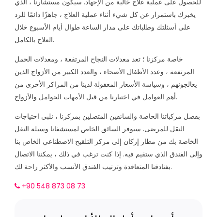
للحصول على عملية علاج خالية من الإجهاد. سيكون مستشارنا ، الذي
يخبرك باستمرار عن كل شيء أثناء عملية العلاج ، جاهزًا دائمًا للرد
على أسئلتك وطلباتك على مدار الساعة طوال أيام الأسبوع خلال
العلاج بالكامل.
خاصة مركزنا ؛ تعد معدلات النجاح المرتفعة ، ومعدلات الحمل
المرتفعة ، وعدد الأطفال الأصحاء ، والعدد الكبير من الأزواج الذين
يعالجونهم ، وسياسة الأسعار المعقولة لدينا من المراكز الأخرى من
أهم العوامل في اختيارنا من قبل الأمهات الحوامل والأزواج.
بفضل مركباتنا الخاصة والسائقين المتصلين بمركزنا ، نلبي احتياجات
النقل للمرضى. سيوفر السائق الخاص لمستشفانا وسيلة النقل
الخاصة بك من مطار إركان إلى مركز التلقيح الاصطناعي الخاص بنا
وإلى الفندق الذي ستقيم فيه. إذا كنت ترغب في ذلك ، يمكننا الاتصال
بفنادقنا المتعاقدة وترتيب الفندق الأنسب والأكثر راحة لك.
+90 548 873 08 73