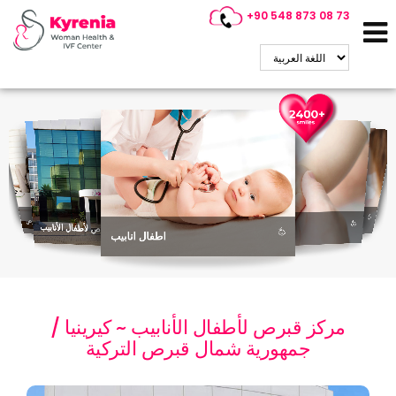
+90 548 873 08 73
استشاري أطفال الأنابيب في قبرص
(PGD)
التشخيص الجيني
مركز قبرص لأطفال الأنابيب
اختيار الجنس
اطفال انابيب
التبرع بالحيوانات المنوية
التبرع بالبويضات
مركز قبرص لأطفال الأنابيب ~ كيرينيا /
جمهورية شمال قبرص التركية