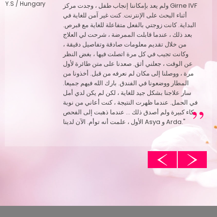
Y.S / Hungary
ولم يعد بإمكاننا إنجاب طفل ، وجدت مركز Girne IVF
The factor that most affects the level of
أثناء البحث على الإنترنت. كنت غير آمن للغاية في
success in IVF treatment; Undoubtedly, it is
البداية. كانت زوجتي بالفعل متفاعلة للغاية مع قبرص.
the production of a large number of eggs in
بعد ذلك ، عندما قابلت الممرضة ، شرحت لي العلاج
the female ovaries. Therefore, thanks to
من خلال تقديم معلومات صادقة وتفاصيل دقيقة ،
the drugs that we told our patient to use
وكانت تجيب في كل مرة اتصلت فيها ، بغض النظر
during counseling, the ovaries are
عن الوقت ، جعلني أثق. صعدنا على متن طائرة لأول
controlled and egg development is ensured.
مرة ، ووصلنا إلى مكان لم نعرفه من قبل. أخذونا من
These drugs we are talking about are
المطار ووضعونا في الفندق. بارك الله فيهم جميعا.
سار علاجنا بشكل جيد للغاية ، لكن لم يكن لدي أمل
injections made under the skin or into the
في الحمل. عندما ظهرت النتيجة ، كنت أعاني من نوبة
muscle. It takes an estimated 10-12 days to
بكاء كبيرة ولم أصدق ذلك ... عندما ذهبت إلى الفحص
control the ovaries by means of drugs. In
الأول ، علمت أنه توأم. الآن لدينا Asya و Arda."
order for you to follow the status of your
egg development, ultrasound devices are
تعليقات المريض
تعليقات المريض
checked several times and the dose of your
drugs is adjusted by looking at the hormone
levels in your blood, depending on the
نشارك قصص نجاحنا
Thank you very much..
situation.
نحن نعيش أيامًا سعيدة للغاية شكرًا لك ، مع تحياتي
"We are very pleased with you as
الحارة للفريق بأكمله ، من الممرضة إلى السكرتيرة ،
coordinator. You were always with us, Mrs.
B.T / Kosovo
CH.Z. /
وخاصة السيد تولغا والسيدة فيردا ، والممرضة
Rovena, thank you very much. Today the
Uzbekistan
العاملة في مركز جيرني لأطفال الأنابيب. كان جميع
children came out of the hospital. Thank