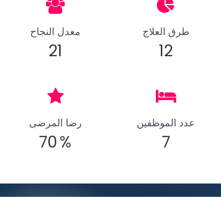
طرق العلاج
معدل النجاح
21
12
عدد الموظفين
رضا المرضى
70
%
7