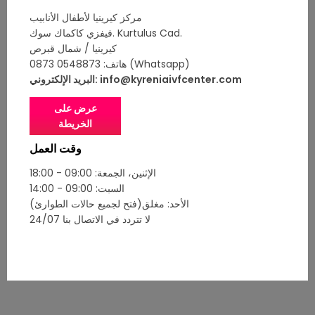
similar to the vaginal ultrasonography
مركز كيرينيا لأطفال الأنابيب
applied in your egg development follow-
فيفزي كاكماك سوك. Kurtulus Cad.
ups. The only difference is; It is a needle
كيرينيا / شمال قبرص
attached to a vaginal ultrasonography
هاتف: 0548873 0873 (Whatsapp)
device that is passed through the vagina
info@kyreniaivfcenter.com
البريد الإلكتروني:
and collects the eggs in the ovaries. The
duration of the procedure is approximately
عرض على
30 minutes. Then, fertilization is performed
الخريطة
with sperm cells. After the egg is collected,
وقت العمل
we give the couples a rest period of 2-3
hours and discharge them from the
الإثنين، الجمعة: 09:00 - 18:00
hospital. After these stages, we give double
السبت: 09:00 - 14:00
information about the drugs to be used.
الأحد: مغلق(فتح لجميع حالات الطوارئ)
لا تتردد في الاتصال بنا 24/07