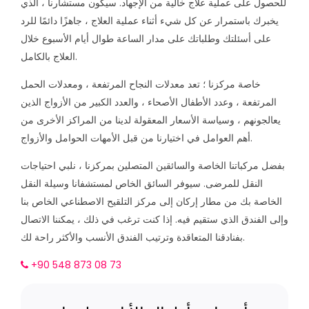
للحصول على عملية علاج خالية من الإجهاد. سيكون مستشارنا ، الذي
يخبرك باستمرار عن كل شيء أثناء عملية العلاج ، جاهزًا دائمًا للرد
على أسئلتك وطلباتك على مدار الساعة طوال أيام الأسبوع خلال
العلاج بالكامل.
خاصة مركزنا ؛ تعد معدلات النجاح المرتفعة ، ومعدلات الحمل
المرتفعة ، وعدد الأطفال الأصحاء ، والعدد الكبير من الأزواج الذين
يعالجونهم ، وسياسة الأسعار المعقولة لدينا من المراكز الأخرى من
أهم العوامل في اختيارنا من قبل الأمهات الحوامل والأزواج.
بفضل مركباتنا الخاصة والسائقين المتصلين بمركزنا ، نلبي احتياجات
النقل للمرضى. سيوفر السائق الخاص لمستشفانا وسيلة النقل
الخاصة بك من مطار إركان إلى مركز التلقيح الاصطناعي الخاص بنا
وإلى الفندق الذي ستقيم فيه. إذا كنت ترغب في ذلك ، يمكننا الاتصال
بفنادقنا المتعاقدة وترتيب الفندق الأنسب والأكثر راحة لك.
+90 548 873 08 73