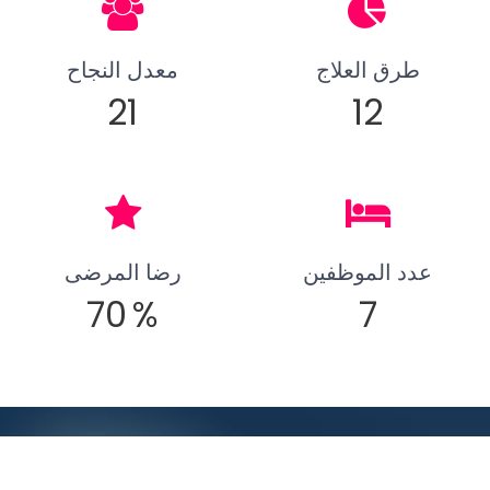
طرق العلاج
معدل النجاح
21
12
عدد الموظفين
رضا المرضى
70
%
7