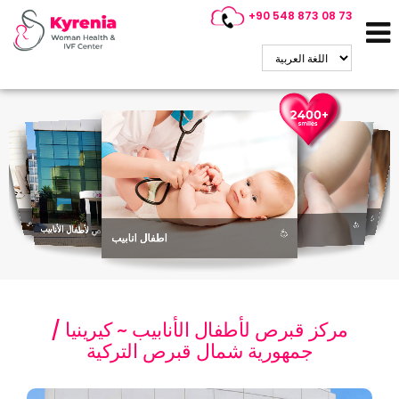
+90 548 873 08 73
استشاري أطفال الأنابيب في قبرص
(PGD)
التشخيص الجيني
مركز قبرص لأطفال الأنابيب
اختيار الجنس
اطفال انابيب
التبرع بالحيوانات المنوية
التبرع بالبويضات
مركز قبرص لأطفال الأنابيب ~ كيرينيا /
جمهورية شمال قبرص التركية