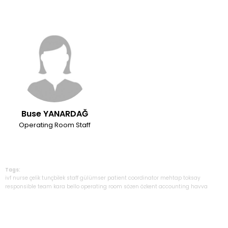
Buse YANARDAĞ
Operating Room Staff
Tags:
ivf
nurse
çeli̇k
tunçbi̇lek
staff
gülümser
patient
coordinator
mehtap
toksay
responsible
team
kara
bello
operating
room
sözen
özkent
accounting
havva