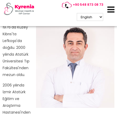
+90 548 873 08 73
Dr.Mehmet Ali Tunçbilek
Direktör
1976'da Kuzey
Kıbrıs'ta
Lefkoşa'da
doğdu. 2000
yılında Atatürk
Üniversitesi Tıp
Fakültesi'nden
mezun oldu.
2006 yılında
İzmir Atatürk
Eğitim ve
Araştırma
Hastanesi'nden