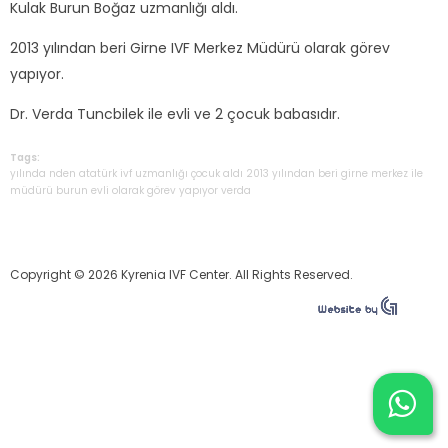
Kulak Burun Boğaz uzmanlığı aldı.
2013 yılından beri Girne IVF Merkez Müdürü olarak görev
yapıyor.
Dr. Verda Tuncbilek ile evli ve 2 çocuk babasıdır.
Tags:
yılında
nden
atatürk
ivf
uzmanlığı
çocuk
aldı
2013
yılından
beri
girne
merkez
ile
müdürü
burun
evli
olarak
görev
yapıyor
verda
Copyright © 2026 Kyrenia IVF Center. All Rights Reserved.