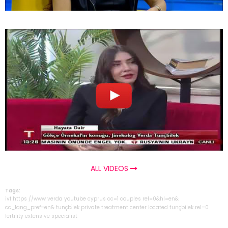
ALL VIDEOS
Tags:
ivf
https
//www
verda
youtube
cyprus
cc=1
couples
rel=0&hl=en&
cc_lang_pref=en&
tunçbi̇lek
private
treatment
center
located
tunçbilek
rel=0
fertility
extensive
specialist