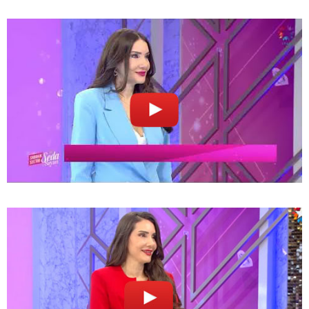
sanguin. Votre corps libère des hormones qui font
grossir les ovules à l'intérieur de vos ovaires. Entre le
jour 2 et le jour 14, ces hormones aident également à
épaissir la muqueuse de votre utérus pour vous
préparer à un ovule fécondé. C'est ce qu'on appelle le
stade folliculaire.