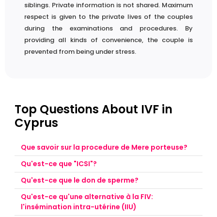
siblings. Private information is not shared. Maximum
respect is given to the private lives of the couples
during the examinations and procedures. By
providing all kinds of convenience, the couple is
prevented from being under stress.
Top Questions About IVF in
Cyprus
Que savoir sur la procedure de Mere porteuse?
Qu'est-ce que "ICSI"?
Les femmes de plus de 40 ans, qui ont des ovules de
mauvaise qualité ou qui n'ont pas réussi avec les
Qu'est-ce que le don de sperme?
Les médecins injecteront le sperme directement dans
cycles précédents peuvent envisager une donneuse
l'ovule dans un laboratoire. Cette technique, appelée
Qu'est-ce qu'une alternative à la FIV:
Les femmes fertiles peuvent choisir l'IIU en utilisant le
d'ovules. Cela implique de combiner le sperme de
"ICSI" (injection intracytoplasmique de
l'insémination intra-utérine (IIU)
sperme d'un donneur. Cela peut prendre plusieurs
l'homme avec les ovules donnés par une autre femme.