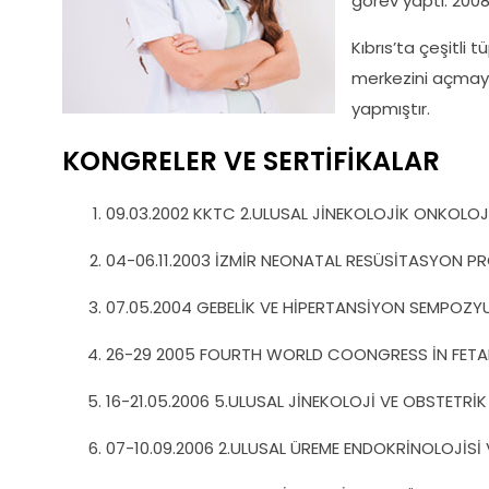
görev yaptı. 2008
Kıbrıs’ta çeşitli
merkezini açmaya k
yapmıştır.
KONGRELER VE SERTİFİKALAR
09.03.2002 KKTC 2.ULUSAL JİNEKOLOJİK ONKOLOJ
04-06.11.2003 İZMİR NEONATAL RESÜSİTASYON PRO
07.05.2004 GEBELİK VE HİPERTANSİYON SEMPOZYU
26-29 2005 FOURTH WORLD COONGRESS İN FETAL
16-21.05.2006 5.ULUSAL JİNEKOLOJİ VE OBSTETRİ
07-10.09.2006 2.ULUSAL ÜREME ENDOKRİNOLOJİSİ 