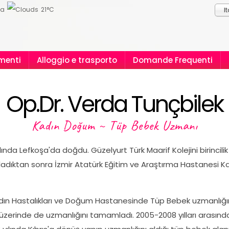
ia
21°C
I
menti
Alloggio e trasporto
Domande Frequenti
Op.Dr. Verda Tunçbilek
Kadın Doğum ~ Tüp Bebek Uzmanı
lında Lefkoşa'da doğdu. Güzelyurt Türk Maarif Kolejini birincilik 
adıktan sonra İzmir Atatürk Eğitim ve Araştırma Hastanesi Ka
ın Hastalıkları ve Doğum Hastanesinde Tüp Bebek uzmanlığını
r üzerinde de uzmanlığını tamamladı. 2005-2008 yılları arası