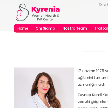
Kyren
Home
Chi Siamo
Nostro Team
Tratta
gio per il Nord Cipro
i
17 Haziran 1975 yı
eğitimini tamaml
uzmanlığını aldı.
Zeynep Kamil Kad
cerrahi girişimle