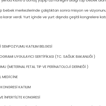
 yılında Kıbrıs'a dönüş yapıp uzmanlığını aldığı tüp bebek alan
 tüp bebek merkezlerinde çalıştıktan sonra misyon ve vizyonunu
arar verdi. Yurt içinde ve yurt dışında çeşitli kongrelere katıl
İ SEMPOZYUMU KATILIM BELGESİ
GRAMI UYGULAYICI SERTİFİKASI (TC. SAĞLIK BAKANLIĞI )
MU (METERNAL FETAL TIP VE PERİNATOLOJİ DERNEĞİ )
 MEDİCİNE
K KONGRESİ KATILIM
VE İNFERTİLİTE KONGRESİ