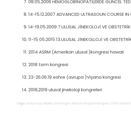
08.05.2006 HEMOGLOBİNOPATİLERDE GÜNCEL TEDAV
14-15.12.2007 ADVANCED ULTRASOUN COURSE I
14-19.05.2009 7.ULUSAL JİNEKOLOJİ VE OBSTETRİK
11-15 05.2015 13.ULUSAL JİNEKOLLOJİ VE OBSTETR
2014 ASRM (Amerikan ulusal )kongresi hawaii
2018 tsrm kongresi
23-26.06.19 eshre (avrupa )Viyana kongresi
2018,2019 ulusal jinekoloji kongreleri
Tags:
ulusal
tüp
bebek
uzmanlığını
katilim
kongresi̇
kongresi
2006
obstetri