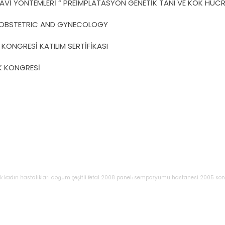
İ YÖNTEMLERİ “ PREİMPLATASYON GENETİK TANI VE KÖK HÜCRE 
N OBSTETRIC AND GYNECOLOGY
 KONGRESİ KATILIM SERTİFİKASI
İK KONGRESİ
̇k
kadın
hastalıkları
doğum
çeşitli
fetal
2008
paneli̇
sempozyumu
hastanesi
2005
son