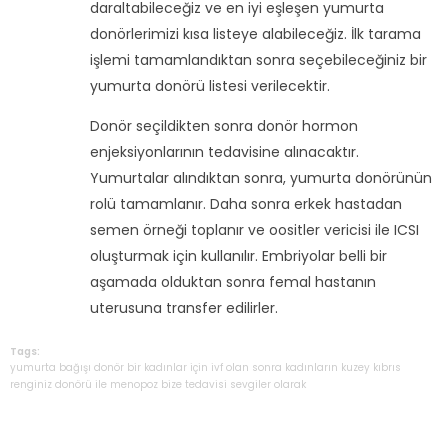
daraltabileceğiz ve en iyi eşleşen yumurta
donörlerimizi kısa listeye alabileceğiz. İlk tarama
işlemi tamamlandıktan sonra seçebileceğiniz bir
yumurta donörü listesi verilecektir.
Donör seçildikten sonra donör hormon
enjeksiyonlarının tedavisine alınacaktır.
Yumurtalar alındıktan sonra, yumurta donörünün
rolü tamamlanır. Daha sonra erkek hastadan
semen örneği toplanır ve oositler vericisi ile ICSI
oluşturmak için kullanılır. Embriyolar belli bir
aşamada olduktan sonra femal hastanın
uterusuna transfer edilirler.
Tags:
yumurta
bağışı
donör
bir
kadınlar
için
ivf
olan
sonra
kadınların
kuzey
kıbrıs
renginiz
donörü
ile
menopoz
bize
tedavisi
sevgiler
olarak