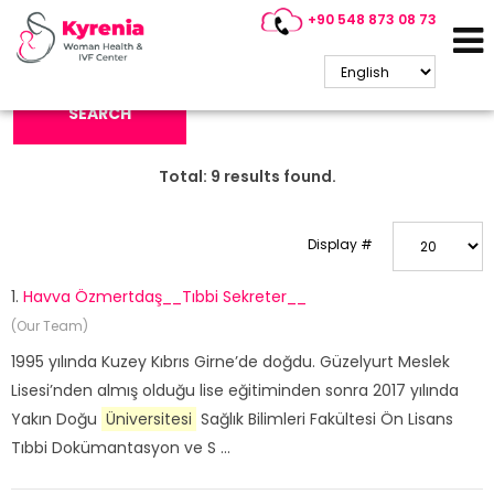
+90 548 873 08 73
Search Keyword:
SEARCH
Total:
9
results found.
Display #
1.
Havva Özmertdaş__Tıbbi Sekreter__
(Our Team)
1995 yılında Kuzey Kıbrıs Girne’de doğdu. Güzelyurt Meslek
Lisesi’nden almış olduğu lise eğitiminden sonra 2017 yılında
Yakın Doğu
Üniversitesi
Sağlık Bilimleri Fakültesi Ön Lisans
Tıbbi Dokümantasyon ve S ...