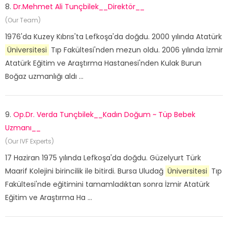
8.
Dr.Mehmet Ali Tunçbilek__Direktör__
(Our Team)
1976'da Kuzey Kıbrıs'ta Lefkoşa'da doğdu. 2000 yılında Atatürk
Üniversitesi
Tıp Fakültesi'nden mezun oldu. 2006 yılında İzmir
Atatürk Eğitim ve Araştırma Hastanesi'nden Kulak Burun
Boğaz uzmanlığı aldı ...
9.
Op.Dr. Verda Tunçbilek__Kadın Doğum ~ Tüp Bebek
Uzmanı__
(Our IVF Experts)
17 Haziran 1975 yılında Lefkoşa'da doğdu. Güzelyurt Türk
Maarif Kolejini birincilik ile bitirdi. Bursa Uludağ
Üniversitesi
Tıp
Fakültesi'nde eğitimini tamamladıktan sonra İzmir Atatürk
Eğitim ve Araştırma Ha ...