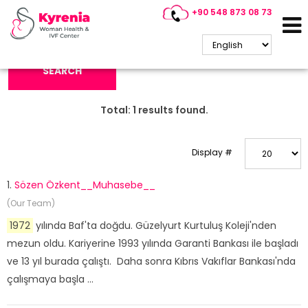
+90 548 873 08 73
Search Keyword:
SEARCH
Total:
1
results found.
Display #
1.
Sözen Özkent__Muhasebe__
(Our Team)
1972
yılında Baf'ta doğdu. Güzelyurt Kurtuluş Koleji'nden
mezun oldu. Kariyerine 1993 yılında Garanti Bankası ile başladı
ve 13 yıl burada çalıştı. Daha sonra Kıbrıs Vakıflar Bankası'nda
çalışmaya başla ...