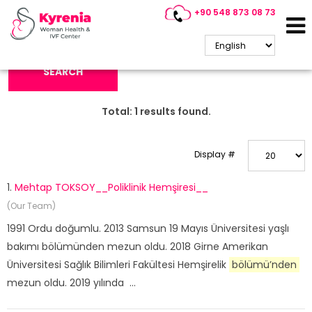
+90 548 873 08 73
Search Keyword:
SEARCH
Total:
1
results found.
Display #
1.
Mehtap TOKSOY__Poliklinik Hemşiresi__
(Our Team)
1991 Ordu doğumlu. 2013 Samsun 19 Mayıs Üniversitesi yaşlı
bakımı bölümünden mezun oldu. 2018 Girne Amerikan
Üniversitesi Sağlık Bilimleri Fakültesi Hemşirelik
bölümü’nden
mezun oldu. 2019 yılında ...