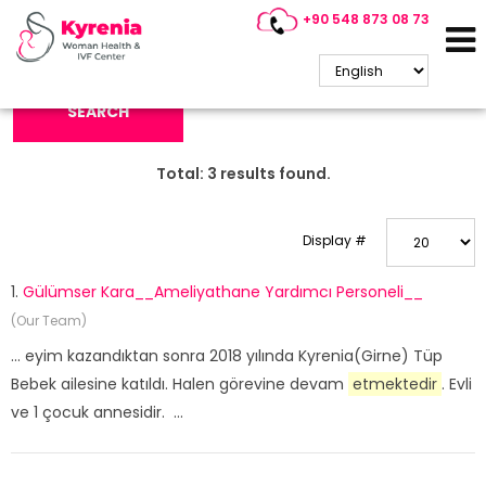
+90 548 873 08 73
Search Keyword:
SEARCH
Total:
3
results found.
Display #
1.
Gülümser Kara__Ameliyathane Yardımcı Personeli__
(Our Team)
... eyim kazandıktan sonra 2018 yılında Kyrenia(Girne) Tüp
Bebek ailesine katıldı. Halen görevine devam
etmektedir
. Evli
ve 1 çocuk annesidir. ...