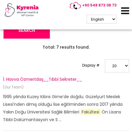
+90 548 873 08 73
Search Keyword:
SEARCH
Total:
7
results found.
Display #
1.
Havva Özmertdaş__Tıbbi Sekreter__
(Our Team)
1995 yılında Kuzey Kıbrıs Girne’de doğdu. Güzelyurt Meslek
Lisesi’nden almış olduğu lise eğitiminden sonra 2017 yılında
Yakın Doğu Üniversitesi Sağlık Bilimleri
Fakültesi
Ön Lisans
Tıbbi Dokümantasyon ve S ...