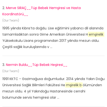
2.
Merve SIRAÇ__Tüp Bebek Hemşiresi ve Hasta
Koordinatörü__
(Our Team)
1995 yılında Kıbrıs’ta doğdu. Lise eğitimini yabancı dil alanında
tamamladıktan sonra Girne Amerikan Üniversitesi H
emşirelik
Yüksekokulu Lisans programından 2017 yılında mezun oldu.
Çeşitli sağlık kuruluşlarında v ...
3.
Nermin Buldu__Tüp Bebek Heşiresi__
(Our Team)
1991 KKTC - Gazimağusa doğumludur. 2014 yılında Yakın Doğu
Üniversitesi Sağlık Bilimleri Fakültesi He
mşirelik b
ölümünden
mezun oldu. 4 yıl Yakındoğu Hastanesinde cerrahi
bolumunde servis hemşiresi olar ...