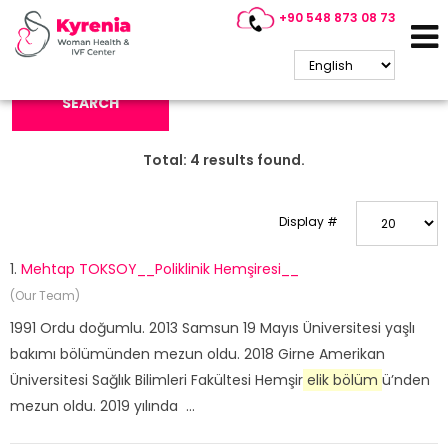
+90 548 873 08 73
Search Keyword:
SEARCH
Total:
4
results found.
Display #
1.
Mehtap TOKSOY__Poliklinik Hemşiresi__
(Our Team)
1991 Ordu doğumlu. 2013 Samsun 19 Mayıs Üniversitesi yaşlı
bakımı bölümünden mezun oldu. 2018 Girne Amerikan
Üniversitesi Sağlık Bilimleri Fakültesi Hemşir
elik bölüm
ü’nden
mezun oldu. 2019 yılında ...