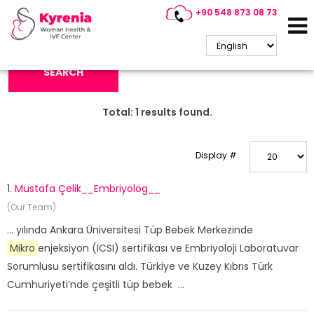
+90 548 873 08 73
Search Keyword:
SEARCH
Total:
1
results found.
Display #
1.
Mustafa Çelik__Embriyolog__
(Our Team)
... yılında Ankara Üniversitesi Tüp Bebek Merkezinde
Mikro
enjeksiyon (ICSI) sertifikası ve Embriyoloji Laboratuvar
Sorumlusu sertifikasını aldı. Türkiye ve Kuzey Kıbrıs Türk
Cumhuriyeti’nde çeşitli tüp bebek ...