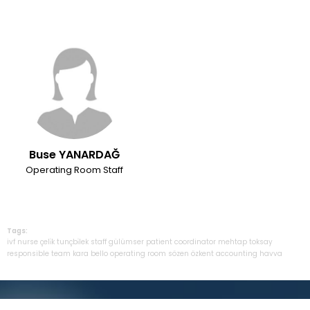
Buse YANARDAĞ
Operating Room Staff
Tags:
ivf
nurse
çeli̇k
tunçbi̇lek
staff
gülümser
patient
coordinator
mehtap
toksay
responsible
team
kara
bello
operating
room
sözen
özkent
accounting
havva