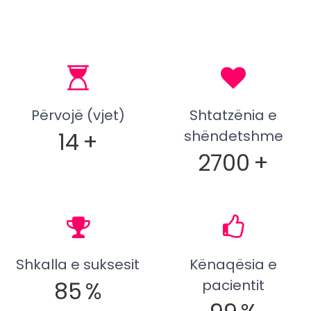
Përvojë (vjet)
Shtatzënia e
14
+
shëndetshme
2700
+
Shkalla e suksesit
Kënaqësia e
85
%
pacientit