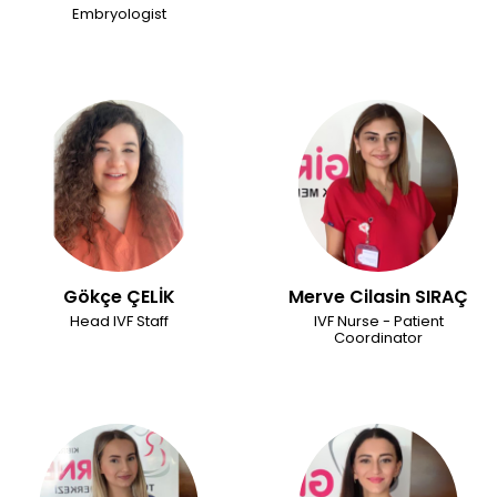
Embryologist
Gökçe ÇELİK
Merve Cilasin SIRAÇ
Head IVF Staff
IVF Nurse - Patient
Coordinator