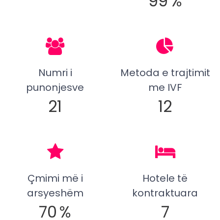
99
%
Numri i
Metoda e trajtimit
punonjesve
me IVF
21
12
Çmimi më i
Hotele të
arsyeshëm
kontraktuara
70
%
7