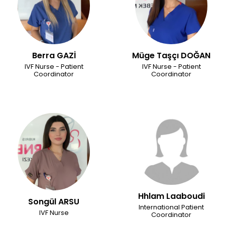
Berra GAZİ
Müge Taşçı DOĞAN
IVF Nurse - Patient
IVF Nurse - Patient
Coordinator
Coordinator
Hhlam Laaboudi
Songül ARSU
International Patient
IVF Nurse
Coordinator