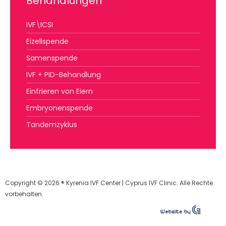
Behandlungen
IVF\ICSI
Eizellspende
Samenspende
IVF + PID-Behandlung
Einfrieren von Eiern
Embryonenspende
Tandemzyklus
Copyright © 2026 ® Kyrenia IVF Center | Cyprus IVF Clinic. Alle Rechte
vorbehalten.