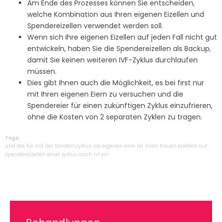
Am Ende des Prozesses können Sie entscheiden,
welche Kombination aus Ihren eigenen Eizellen und
Spendereizellen verwendet werden soll.
Wenn sich Ihre eigenen Eizellen auf jeden Fall nicht gut
entwickeln, haben Sie die Spendereizellen als Backup,
damit Sie keinen weiteren IVF-Zyklus durchlaufen
müssen.
Dies gibt Ihnen auch die Möglichkeit, es bei fırst nur
mit Ihren eigenen Eiern zu versuchen und die
Spendereier für einen zukünftigen Zyklus einzufrieren,
ohne die Kosten von 2 separaten Zyklen zu tragen.
Tags:
und
die
für
mit
der
tandemzyklus
sie
eigenen
eine
ist
ihren
frauen
eizellen
auf
spendereizellen
einer
zyklus
auch
ivf
ein