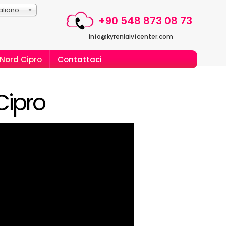
taliano
+90 548 873 08 73
info@kyreniaivfcenter.com
Nord Cipro
Contattaci
Cipro