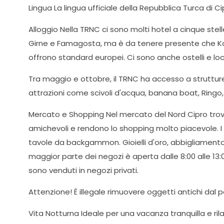
Lingua La lingua ufficiale della Repubblica Turca di 
Alloggio Nella TRNC ci sono molti hotel a cinque stell
Girne e Famagosta, ma è da tenere presente che Karp
offrono standard europei. Ci sono anche ostelli e locande
Tra maggio e ottobre, il TRNC ha accesso a struttur
attrazioni come scivoli d'acqua, banana boat, Ringo, j
Mercato e Shopping Nel mercato del Nord Cipro troverai
amichevoli e rendono lo shopping molto piacevole. I 
tavole da backgammon. Gioielli d'oro, abbigliamento in
maggior parte dei negozi è aperta dalle 8:00 alle 13:00
sono venduti in negozi privati.
Attenzione! È illegale rimuovere oggetti antichi dal 
Vita Notturna Ideale per una vacanza tranquilla e rila