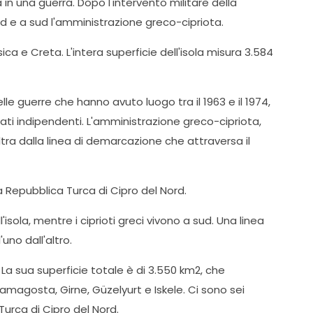
a in una guerra. Dopo l'intervento militare della
ord e a sud l'amministrazione greco-cipriota.
ca e Creta. L'intera superficie dell'isola misura 3.584
lle guerre che hanno avuto luogo tra il 1963 e il 1974,
stati indipendenti. L'amministrazione greco-cipriota,
ltra dalla linea di demarcazione che attraversa il
a Repubblica Turca di Cipro del Nord.
'isola, mentre i ciprioti greci vivono a sud. Una linea
uno dall'altro.
 La sua superficie totale è di 3.550 km2, che
 Famagosta, Girne, Güzelyurt e Iskele. Ci sono sei
Turca di Cipro del Nord.