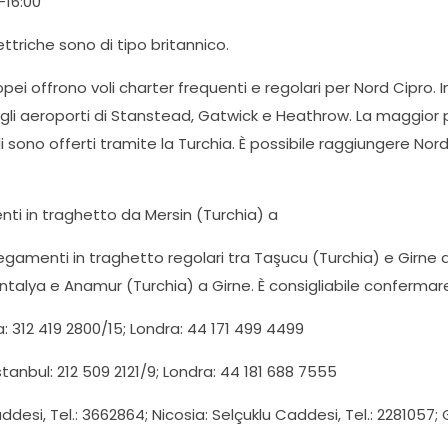
-16:00
ettriche sono di tipo britannico.
opei offrono voli charter frequenti e regolari per Nord Cipro. I
gli aeroporti di Stanstead, Gatwick e Heathrow. La maggior pa
i voli sono offerti tramite la Turchia. È possibile raggiungere No
nti in traghetto da Mersin (Turchia) a
amenti in traghetto regolari tra Taşucu (Turchia) e Girne d
talya e Anamur (Turchia) a Girne. È consigliabile confermare i
: 312 419 2800/15; Londra: 44 171 499 4499
tanbul: 212 509 2121/9; Londra: 44 181 688 7555
si, Tel.: 3662864; Nicosia: Selçuklu Caddesi, Tel.: 2281057; G