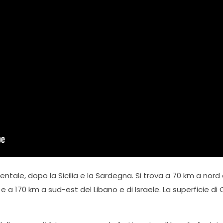
ntale, dopo la Sicilia e la Sardegna. Si trova a 70 km a nord d
 a 170 km a sud-est del Libano e di Israele. La superficie di C