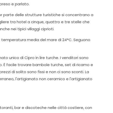
mpreso e parlato.
or parte delle strutture turistiche si concentrano a
re tra hotel a cinque, quattro e tre stelle che
he nei tipici villaggi ciprioti.
una temperatura media del mare di 24°C. Seguono
o unico di Cipro in lire turche. I venditori sono
. È facile trovare bambole turche, set di ricamo e
ezzi di solito sono fissi e non ci sono sconti. La
terraneo, l'artigianato non ceramico e l'artigianato
toranti, bar e discoteche nelle città costiere, con