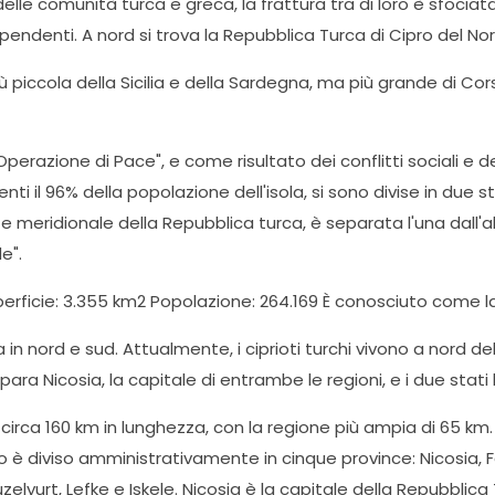
i delle comunità turca e greca, la frattura tra di loro è sfociat
ndipendenti. A nord si trova la Repubblica Turca di Cipro del N
ù piccola della Sicilia e della Sardegna, ma più grande di Corsi
perazione di Pace", e come risultato dei conflitti sociali e de
nti il 96% della popolazione dell'isola, si sono divise in due 
e meridionale della Repubblica turca, è separata l'una dall'a
e".
uperficie: 3.355 km2 Popolazione: 264.169 È conosciuto come l
in nord e sud. Attualmente, i ciprioti turchi vivono a nord dell
 Nicosia, la capitale di entrambe le regioni, e i due stati l'
circa 160 km in lunghezza, con la regione più ampia di 65 km.
Cipro è diviso amministrativamente in cinque province: Nicosia,
elyurt, Lefke e Iskele. Nicosia è la capitale della Repubblica 