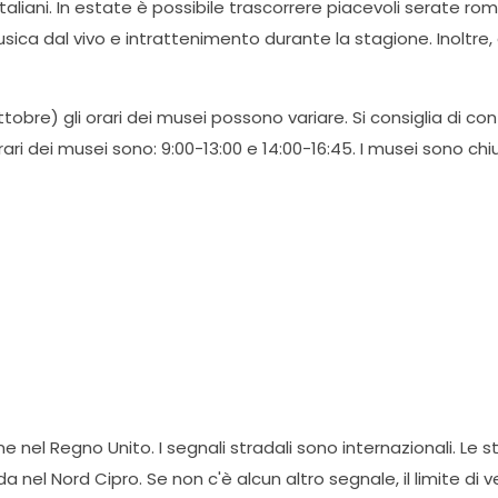
i e italiani. In estate è possibile trascorrere piacevoli serate r
usica dal vivo e intrattenimento durante la stagione. Inoltre,
bre) gli orari dei musei possono variare. Si consiglia di cont
ri dei musei sono: 9:00-13:00 e 14:00-16:45. I musei sono chiusi 
ome nel Regno Unito. I segnali stradali sono internazionali. Le 
a nel Nord Cipro. Se non c'è alcun altro segnale, il limite di 