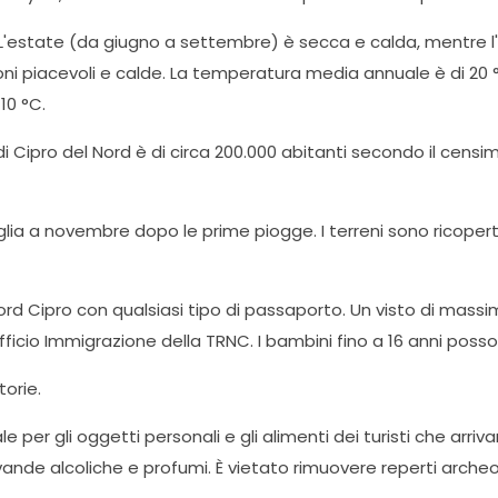
. L'estate (da giugno a settembre) è secca e calda, mentre
ni piacevoli e calde. La temperatura media annuale è di 20 °
10 °C.
Cipro del Nord è di circa 200.000 abitanti secondo il censime
eglia a novembre dopo le prime piogge. I terreni sono ricoper
rd Cipro con qualsiasi tipo di passaporto. Un visto di massimo 
ficio Immigrazione della TRNC. I bambini fino a 16 anni posson
torie.
er gli oggetti personali e gli alimenti dei turisti che arriva
vande alcoliche e profumi. È vietato rimuovere reperti archeol