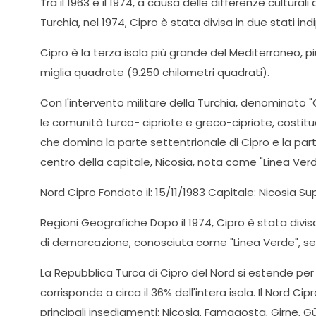
Tra il 1963 e il 1974, a causa delle differenze cultural
Turchia, nel 1974, Cipro è stata divisa in due stati i
Cipro è la terza isola più grande del Mediterraneo, pi
miglia quadrate (9.250 chilometri quadrati).
Con l'intervento militare della Turchia, denominato "O
le comunità turco- cipriote e greco-cipriote, costitue
che domina la parte settentrionale di Cipro e la part
centro della capitale, Nicosia, nota come "Linea Verd
Nord Cipro Fondato il: 15/11/1983 Capitale: Nicosia S
Regioni Geografiche Dopo il 1974, Cipro è stata divisa 
di demarcazione, conosciuta come "Linea Verde", separa
La Repubblica Turca di Cipro del Nord si estende per 
corrisponde a circa il 36% dell'intera isola. Il Nord 
principali insediamenti: Nicosia, Famagosta, Girne, Güz