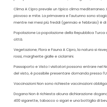
Clima A Cipro prevale un tipico clima mediterraneo
piovoso e mite. La primavera e l'autunno sono stagio
mentre nei mesi più freddi (gennaio e febbraio) è di 
Popolazione La popolazione della Repubblica Turca di 
città.
Vegetazione; Flora e Fauna A Cipro, la natura si risv
rossi, margherite gialle e ciclamini.
Passaporto e Visto I visitatori possono entrare nel No
del visto, è possibile presentare domanda presso l'Uf
Vaccinazioni Non sono richieste vaccinazioni obbliga
Dogana Non è richiesta alcuna dichiarazione doganale p
400 sigarette, tabacco o sigari e una bottiglia di be