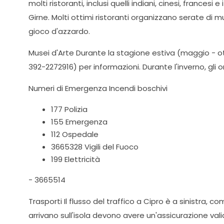
molti ristoranti, inclusi quelli indiani, cinesi, frances
Girne. Molti ottimi ristoranti organizzano serate di m
gioco d'azzardo.
Musei d'Arte Durante la stagione estiva (maggio - otto
392-2272916) per informazioni. Durante l'inverno, gli ora
Numeri di Emergenza Incendi boschivi
177 Polizia
155 Emergenza
112 Ospedale
3665328 Vigili del Fuoco
199 Elettricità
- 3665514
Trasporti Il flusso del traffico a Cipro è a sinistra, c
arrivano sull'isola devono avere un'assicurazione valid