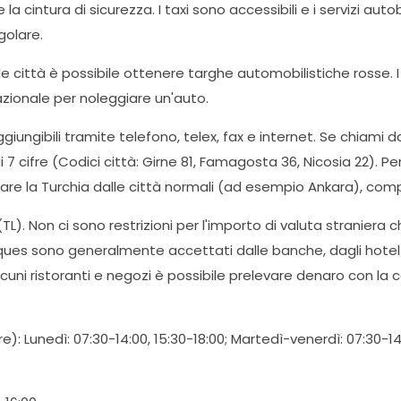
 la cintura di sicurezza. I taxi sono accessibili e i servizi aut
golare.
e città è possibile ottenere targhe automobilistiche rosse.
azionale per noleggiare un'auto.
ngibili tramite telefono, telex, fax e internet. Se chiami da 
 di 7 cifre (Codici città: Girne 81, Famagosta 36, Nicosia 22).
re la Turchia dalle città normali (ad esempio Ankara), comp
 (TL). Non ci sono restrizioni per l'importo di valuta straniera 
eques sono generalmente accettati dalle banche, dagli hotel 
cuni ristoranti e negozi è possibile prelevare denaro con la c
e): Lunedì: 07:30-14:00, 15:30-18:00; Martedì-venerdì: 07:30-