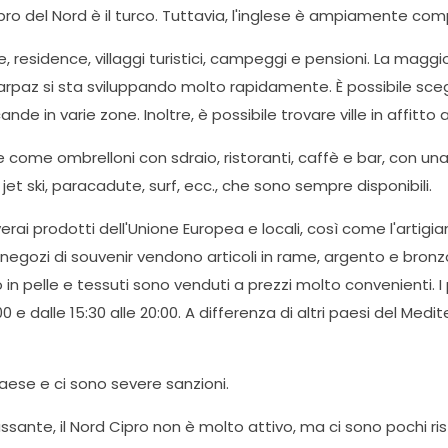
Cipro del Nord è il turco. Tuttavia, l'inglese è ampiamente co
e, residence, villaggi turistici, campeggi e pensioni. La maggi
az si sta sviluppando molto rapidamente. È possibile sceglie
 in varie zone. Inoltre, è possibile trovare ville in affitto anc
e come ombrelloni con sdraio, ristoranti, caffè e bar, con 
et ski, paracadute, surf, ecc., che sono sempre disponibili.
 prodotti dell'Unione Europea e locali, così come l'artigianat
negozi di souvenir vendono articoli in rame, argento e bronzo
 pelle e tessuti sono venduti a prezzi molto convenienti. I pr
 e dalle 15:30 alle 20:00. A differenza di altri paesi del Medi
paese e ci sono severe sanzioni.
ssante, il Nord Cipro non è molto attivo, ma ci sono pochi ris