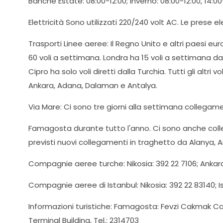
Banche Estate: 08:00-12:00; Inverno: 08:00-12:00, 14:00
Elettricità Sono utilizzati 220/240 volt AC. Le prese el
Trasporti Linee aeree: Il Regno Unito e altri paesi eur
60 voli a settimana. Londra ha 15 voli a settimana da
Cipro ha solo voli diretti dalla Turchia. Tutti gli altr
Ankara, Adana, Dalaman e Antalya.
Via Mare: Ci sono tre giorni alla settimana collegame
Famagosta durante tutto l'anno. Ci sono anche colleg
previsti nuovi collegamenti in traghetto da Alanya, An
Compagnie aeree turche: Nikosia: 392 22 7106; Ankara
Compagnie aeree di Istanbul: Nikosia: 392 22 83140; Is
Informazioni turistiche: Famagosta: Fevzi Cakmak Cadde
Terminal Building, Tel.: 2314703