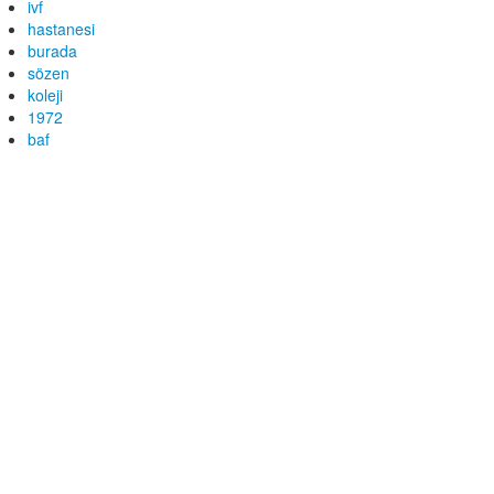
ivf
hastanesi
burada
sözen
koleji
1972
baf