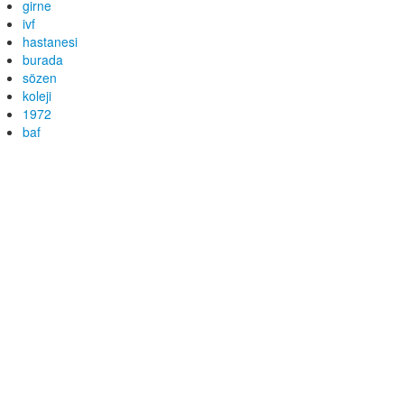
girne
ivf
hastanesi
burada
sözen
koleji
1972
baf