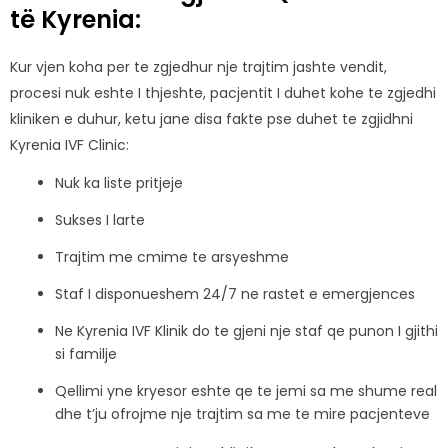
të Kyrenia:
Kur vjen koha per te zgjedhur nje trajtim jashte vendit,
procesi nuk eshte I thjeshte, pacjentit I duhet kohe te zgjedhi
kliniken e duhur, ketu jane disa fakte pse duhet te zgjidhni
Kyrenia IVF Clinic:
Nuk ka liste pritjeje
Sukses I larte
Trajtim me cmime te arsyeshme
Staf I disponueshem 24/7 ne rastet e emergjences
Ne Kyrenia IVF Klinik do te gjeni nje staf qe punon I gjithi
si familje
Qellimi yne kryesor eshte qe te jemi sa me shume real
dhe t’ju ofrojme nje trajtim sa me te mire pacjenteve