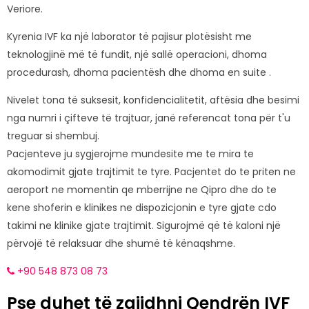
Veriore.
Kyrenia IVF ka një laborator të pajisur plotësisht me
teknologjinë më të fundit, një sallë operacioni, dhoma
procedurash, dhoma pacientësh dhe dhoma en suite .
Nivelet tona të suksesit, konfidencialitetit, aftësia dhe besimi
nga numri i çifteve të trajtuar, janë referencat tona për t'u
treguar si shembuj.
Pacjenteve ju sygjerojme mundesite me te mira te
akomodimit gjate trajtimit te tyre. Pacjentet do te priten ne
aeroport ne momentin qe mberrijne ne Qipro dhe do te
kene shoferin e klinikes ne dispozicjonin e tyre gjate cdo
takimi ne klinike gjate trajtimit. Sigurojmë që të kaloni një
përvojë të relaksuar dhe shumë të kënaqshme.
+90 548 873 08 73
Pse duhet të zgjidhni Qendrën IVF