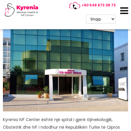
+90 548 873 08 73
Rreth Nesh
Kyrenia IVF Center është një spital i gjerë Gjinekologjik,
Obstetrik dhe IVF i ndodhur në Republikën Turke të Qipros